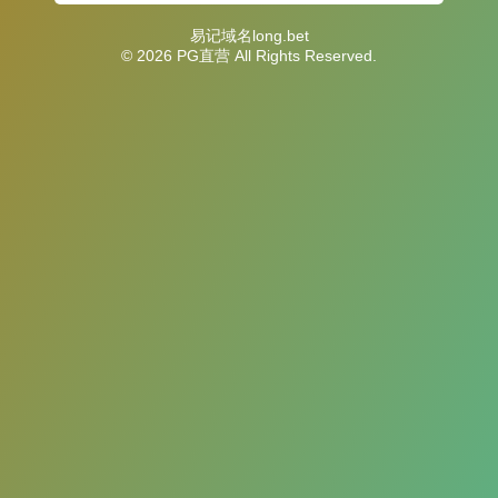
易记域名long.bet
© 2026 PG直营 All Rights Reserved.